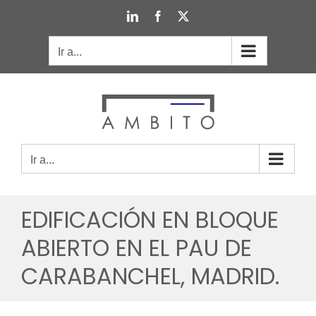
Saltar
LinkedIn
Facebook
X
al
contenido
Ir a...
Ir a...
EDIFICACIÓN EN BLOQUE
ABIERTO EN EL PAU DE
CARABANCHEL, MADRID.