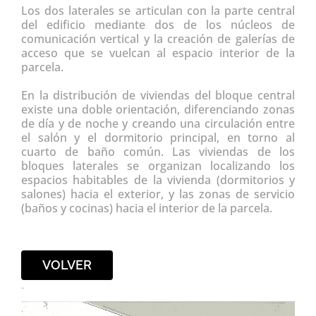
Los dos laterales se articulan con la parte central
del edificio mediante dos de los núcleos de
comunicación vertical y la creación de galerías de
acceso que se vuelcan al espacio interior de la
parcela.
En la distribución de viviendas del bloque central
existe una doble orientación, diferenciando zonas
de día y de noche y creando una circulación entre
el salón y el dormitorio principal, en torno al
cuarto de baño común. Las viviendas de los
bloques laterales se organizan localizando los
espacios habitables de la vivienda (dormitorios y
salones) hacia el exterior, y las zonas de servicio
(baños y cocinas) hacia el interior de la parcela.
VOLVER
-