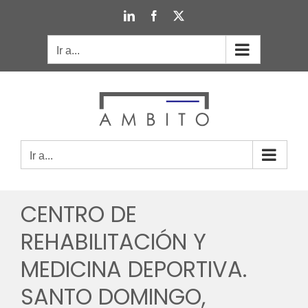
Saltar
LinkedIn
Facebook
X
al
contenido
Ir a...
Ir a...
CENTRO DE
REHABILITACIÓN Y
MEDICINA DEPORTIVA.
SANTO DOMINGO,