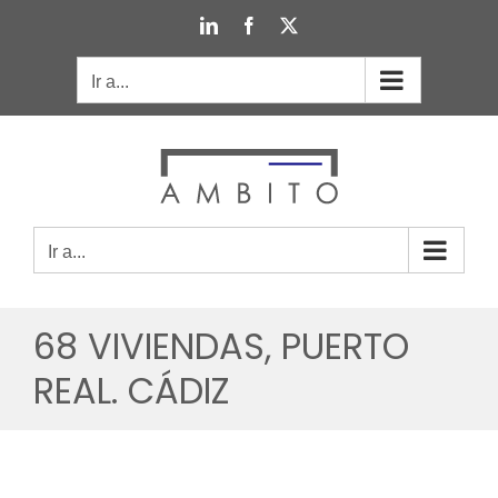
Saltar
LinkedIn
Facebook
X
al
contenido
Ir a...
Ir a...
68 VIVIENDAS, PUERTO
REAL. CÁDIZ