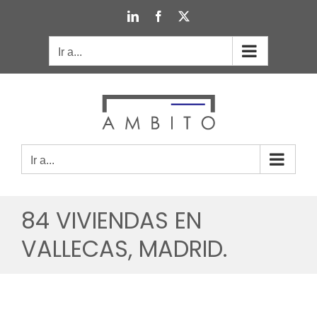
Saltar
LinkedIn
Facebook
X
al
contenido
Ir a...
Ir a...
84 VIVIENDAS EN
VALLECAS, MADRID.