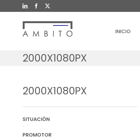
Saltar
LinkedIn
Facebook
X
al
contenido
INICIO
2000X1080PX
2000X1080PX
SITUACIÓN
-
PROMOTOR