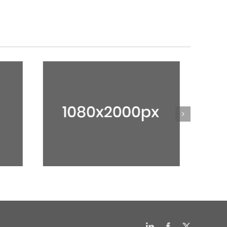
1080X1080PX
LinkedIn
Facebook
X